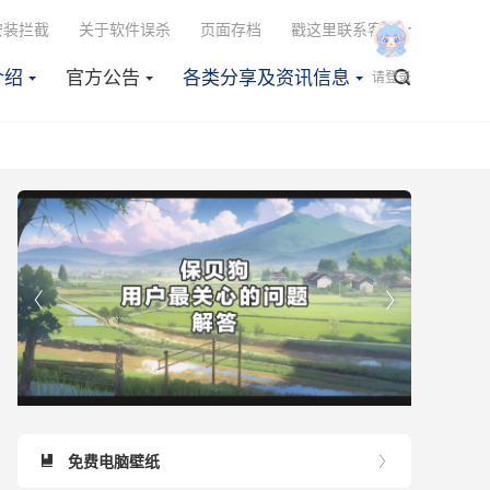

安装拦截
关于软件误杀
页面存档
戳这里联系客服
介绍
官方公告
各类分享及资讯信息

请登录


免费电脑壁纸

