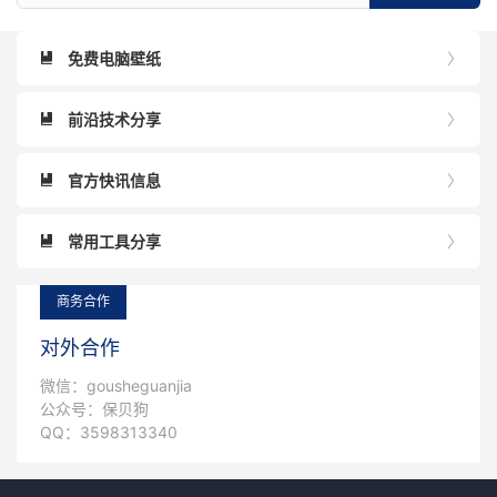
免费电脑壁纸


前沿技术分享


官方快讯信息


常用工具分享


商务合作
对外合作
微信：gousheguanjia
公众号：保贝狗
QQ：3598313340