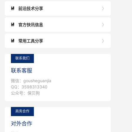
前沿技术分享


官方快讯信息


常用工具分享


联系我们
联系客服
微信：gousheguanjia
QQ：3598313340
公众号：保贝狗
商务合作
对外合作