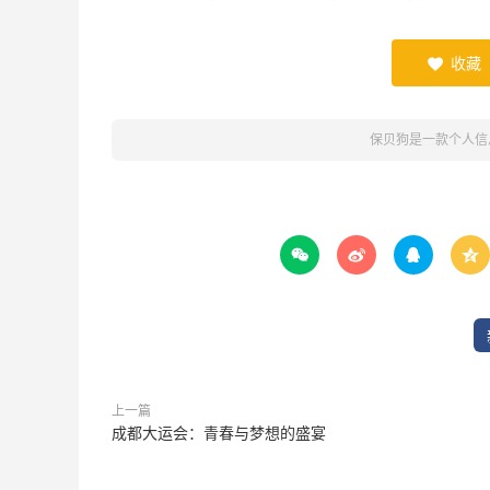
收藏

保贝狗是一款个人信




上一篇
成都大运会：青春与梦想的盛宴