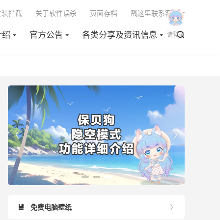

安装拦截
关于软件误杀
页面存档
戳这里联系客服
介绍
官方公告
各类分享及资讯信息

请登录


免费电脑壁纸

