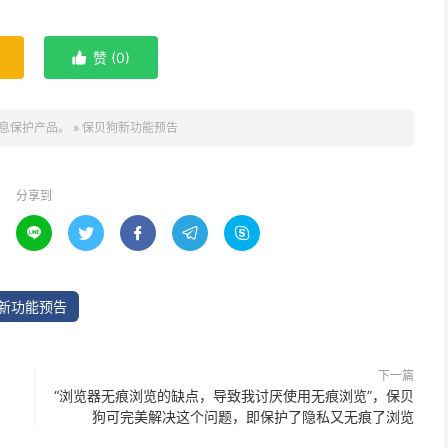
赞 (
0
)

息保护产品。
»
保贝狗新功能预告
分享到





新功能预告
下一篇
“浏览器无痕浏览的缺点，导致我讨厌使用无痕浏览”，保贝
狗可完美解决这个问题，即保护了隐私又无痕了浏览