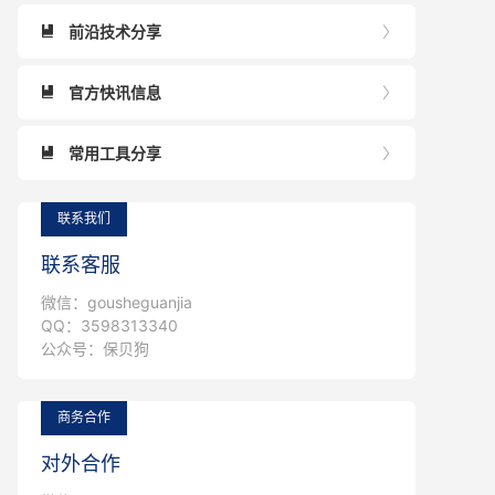
前沿技术分享


官方快讯信息


常用工具分享


联系我们
联系客服
微信：gousheguanjia
QQ：3598313340
公众号：保贝狗
商务合作
对外合作