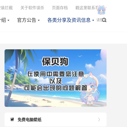

安装拦截
关于软件误杀
页面存档
戳这里联系客服
介绍
官方公告
各类分享及资讯信息

请登录


免费电脑壁纸

