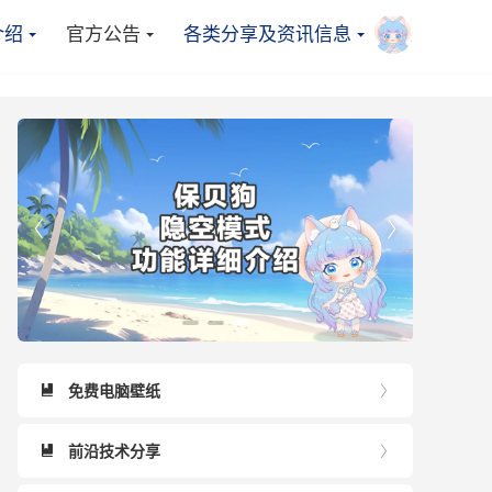
介绍
官方公告
各类分享及资讯信息



免费电脑壁纸


前沿技术分享

