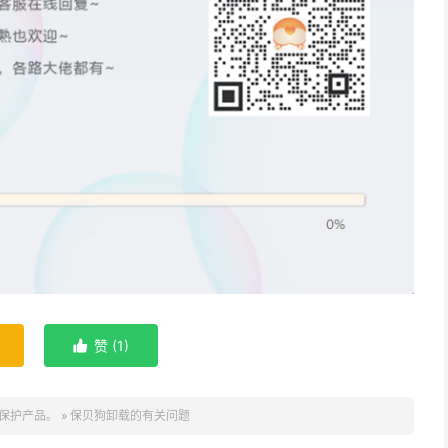
赞 (
1
)

保护产品。
»
保贝狗卸载的有关问题