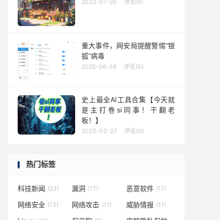
2023-07-20
评论(1)
重大事件，网安局提醒警惕“银
狐”病毒
2025-06-24
评论(0)
史上最全AI工具合集【今天就
是主打卷si同事！干翻老
板！】
2023-03-27
评论(0)
热门标签
科技新闻
漏洞
恶意软件
(23)
(17)
(17)
网络安全
网络攻击
威胁情报
(13)
(11)
(11)