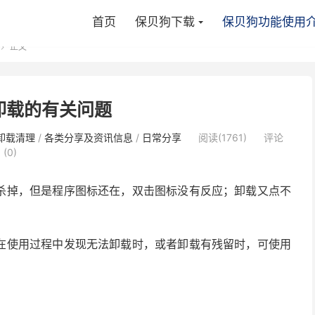
首页
保贝狗下载
保贝狗功能使用
正文

卸载的有关问题
卸载清理
/
各类分享及资讯信息
/
日常分享
阅读(1761)
评论
(0)
杀掉，但是程序图标还在，双击图标没有反应；卸载又点不
在使用过程中发现无法卸载时，或者卸载有残留时，可使用