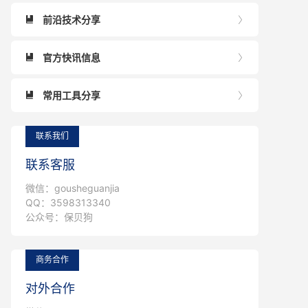
前沿技术分享


官方快讯信息


常用工具分享


联系我们
联系客服
微信：gousheguanjia
QQ：3598313340
公众号：保贝狗
商务合作
对外合作