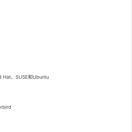
ed Hat、SUSE和Ubuntu
rbird