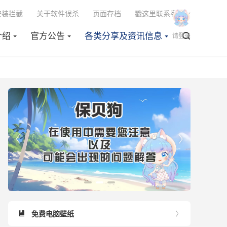

安装拦截
关于软件误杀
页面存档
戳这里联系客服
介绍
官方公告
各类分享及资讯信息

请登录


免费电脑壁纸

