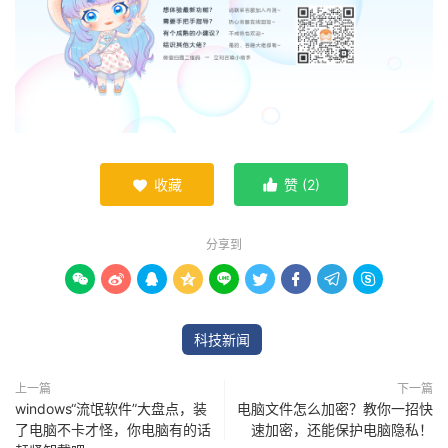
收藏
赞 (
2
)


分享到









科技新闻
上一篇
下一篇
windows“流氓软件”大盘点，装
电脑文件怎么加密？教你一招快
了电脑不卡才怪，你电脑有的话
速加密，还能保护电脑隐私！