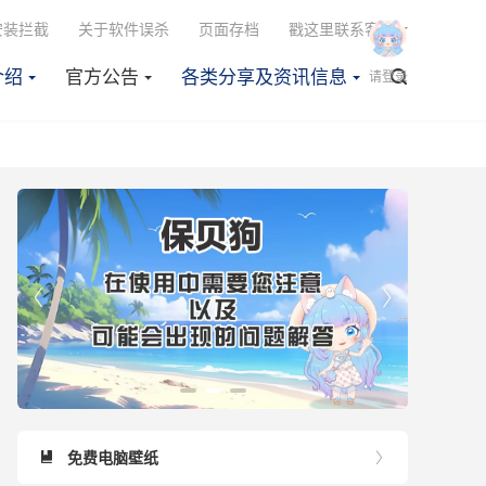

安装拦截
关于软件误杀
页面存档
戳这里联系客服
介绍
官方公告
各类分享及资讯信息

请登录


免费电脑壁纸

