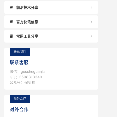
前沿技术分享


官方快讯信息


常用工具分享


联系我们
联系客服
微信：gousheguanjia
QQ：3598313340
公众号：保贝狗
商务合作
对外合作