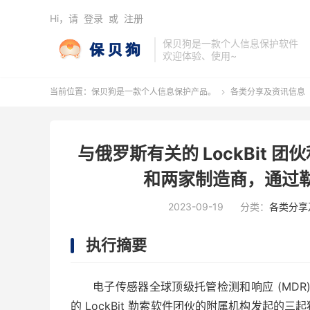
Hi，请
登录
或
注册
保贝狗是一款个人信息保护软件
欢迎体验、使用~
当前位置：
保贝狗是一款个人信息保护产品。
各类分享及资讯信息

与俄罗斯有关的 LockBit 团
和两家制造商，通过
2023-09-19
分类：
各类分享
执行摘要
电子传感器全球顶级托管检测和响应 (MD
的 LockBit 勒索软件团伙的附属机构发起