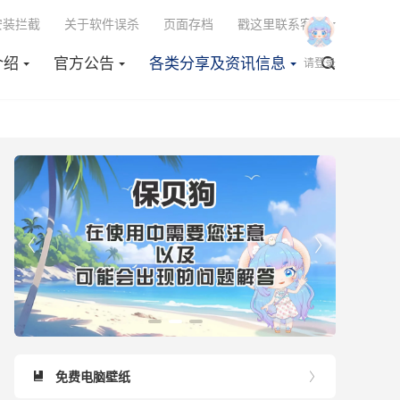

安装拦截
关于软件误杀
页面存档
戳这里联系客服
介绍
官方公告
各类分享及资讯信息

请登录


免费电脑壁纸

