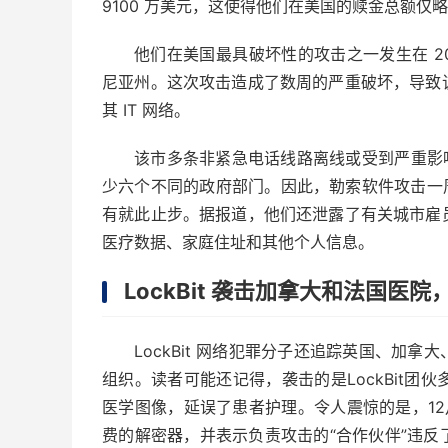
9100 万美元，这使得他们在美国的赎金总额仅略
他们在美国最具破坏性的攻击之一发生在 2023
尼亚州。这次攻击造成了数周的严重破坏，导致
其 IT 网络。
该市多条非紧急电话线路离线或受到严重影
少六个不同的政府部门。因此，勒索软件攻击一周后
有就此止步。据报道，他们还泄露了有关城市雇
医疗数据、家庭住址和其他个人信息。
LockBit 袭击加拿大和法国医
LockBit 网络犯罪分子还追踪英国、加
组织。读者可能还记得，袭击的是LockBit团
医学图像，延误了患者护理。令人震惊的是，12月
费的解密器，并表示负责攻击的“合作伙伴”违