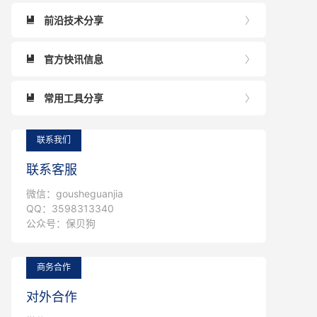
前沿技术分享


官方快讯信息


常用工具分享


联系我们
联系客服
微信：gousheguanjia
QQ：3598313340
公众号：保贝狗
商务合作
对外合作