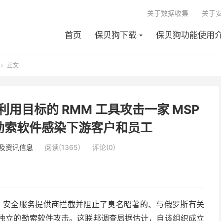
关于数据收集
关于
首页
保贝狗下载
保贝狗功能使用
正文

伙利用目标的 RMM 工具攻击一家 MSP
勒索软件感染下游客户和员工
及资讯信息
阅读(1365)
评论(0)
R) 安全服务提供商拦截并阻止了臭名昭著的、与俄罗斯有关
的三起独立的勒索软件攻击。这联邦调查局据估计，自该组织成立