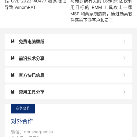
假 CVE-2023-40477 概念验证
与俄罗斯有关的 LockBit 团伙利
导致 VenomRAT
用目标的 RMM 工具攻击一家
MSP 和两家制造商，通过勒索软
件感染下游客户和员工
免费电脑壁纸


前沿技术分享


官方快讯信息


常用工具分享


商务合作
对外合作
微信：gousheguanjia