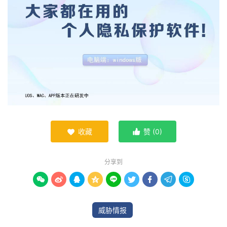
收藏
赞 (
0
)


分享到









威胁情报