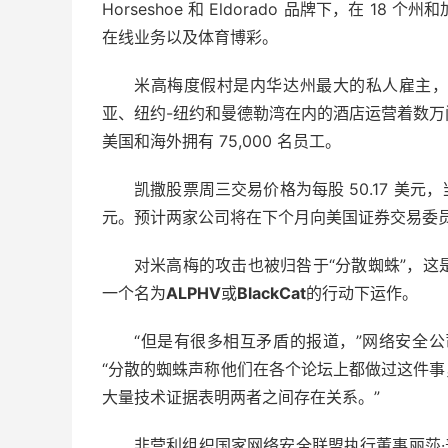
Horseshoe 和 Eldorado 品牌下，在 1
在线业务以及体育博彩。
米高梅度假村是内华达州最大的私人雇主
亚、纽约-纽约和曼德勒湾在内的酒店运营着数
美国和海外拥有 75,000 名员工。
凯撒股票周三交易价格为每股 50.17 美元，当
元。预计两家公司将在下个月向美国证券交易委
对米高梅的攻击也被归咎于“分散蜘蛛”，这
一个名为
ALPHV
或
BlackCat
的行动下运作。
“但是有很多相互矛盾的报道，”网络安全公司 Look
“分散的蜘蛛声称他们在各个论坛上都做过这件事，
大量技术证据表明两者之间存在关系。”
非营利组织国家网络安全联盟执行董事丽莎·普拉格米