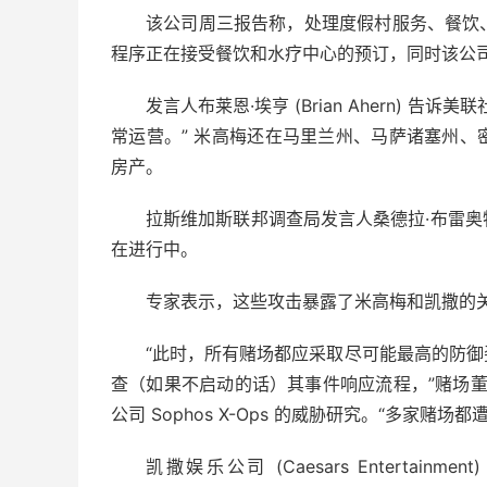
该公司周三报告称，处理度假村服务、餐饮
程序正在接受餐饮和水疗中心的预订，同时该公
发言人布莱恩·埃亨 (Brian Ahern)
常运营。” 米高梅还在马里兰州、马萨诸塞州
房产。
拉斯维加斯联邦调查局发言人桑德拉·布雷
在进行中。
专家表示，这些攻击暴露了米高梅和凯撒的
“此时，所有赌场都应采取尽可能最高的防
查（如果不启动的话）其事件响应流程，”赌场董事克里
公司 Sophos X-Ops 的威胁研究。“多家赌
凯撒娱乐公司 (Caesars Entertainm