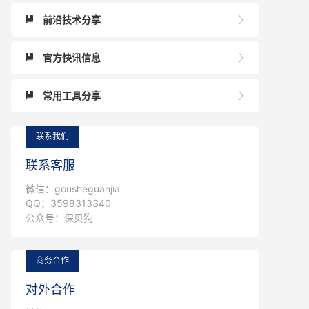
前沿技术分享


官方快讯信息


常用工具分享


联系我们
联系客服
微信：gousheguanjia
QQ：3598313340
公众号：保贝狗
商务合作
对外合作