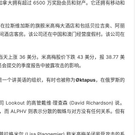
8 个州和加拿大拥有超过 6500 万奖励会员和财产。它还拥有移动和
，在拉斯维加斯的旗舰米高梅大酒店和包括贝拉吉奥、阿丽
万间酒店客房。该公司还在中国和澳门经营度假村。该公司在
天上涨 36 美分。米高梅股价下跌 43 美分，报 38.77 美
员会提交的季度报告中披露攻击的影响。
是一个讲英语的组织，有时也被称为
Øktapus
，在俄罗斯的
out 的高管戴维·理查森 (David Richardson) 说。
而 ALPHV 则表示分散的蜘蛛与对方没有任何关系。但有
尔 (Lisa Plaggemier) 称米高梅关闭易受攻击的系