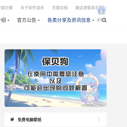

安装拦截
关于软件误杀
页面存档
戳这里联系客服
介绍
官方公告
各类分享及资讯信息

请登录


免费电脑壁纸

