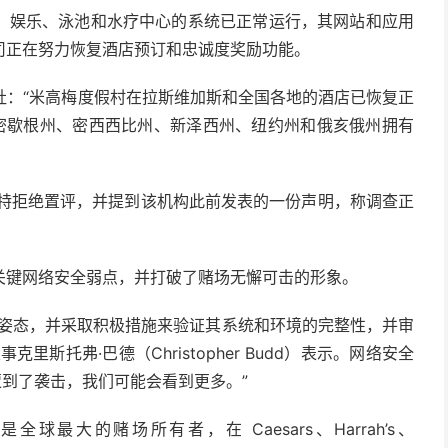
、娱乐、泳池和水疗中心的系统已正常运行，其网站和应用
司正在努力恢复酒店预订和忠诚度奖励功能。
 告诉美联社：“米高梅度假村在拉斯维加斯和全国各地的酒店已恢复正
、密歇根州、密西西比州、新泽西州、纽约州和俄亥俄州拥有
奥特拒绝置评，并提到该机构此前发表的一份声明，称调查正
关键网络安全弱点，并打破了赌场无懈可击的形象。
御姿态，并采取积极措施来验证其系统和环境的完整性，并审
斯托弗·巴德（Christopher Budd）表示。网络安全
场都遭到了袭击，我们可能会看到更多。”
ent) 是全球最大的赌场所有者，在 Caesars、Harrah’s、